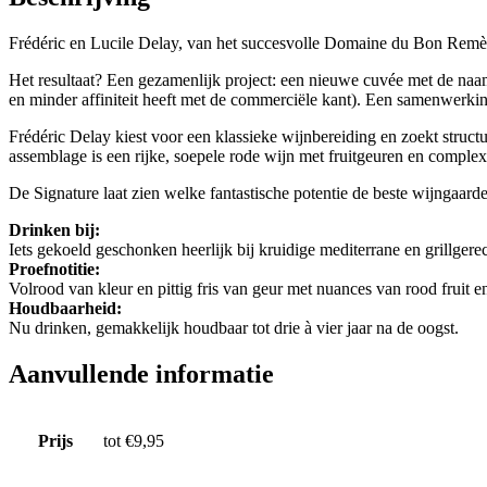
Frédéric en Lucile Delay, van het succesvolle Domaine du Bon Remèd
Het resultaat? Een gezamenlijk project: een nieuwe cuvée met de naa
en minder affiniteit heeft met de commerciële kant). Een samenwerki
Frédéric Delay kiest voor een klassieke wijnbereiding en zoekt structu
assemblage is een rijke, soepele rode wijn met fruitgeuren en complexi
De Signature laat zien welke fantastische potentie de beste wijngaar
Drinken bij:
Iets gekoeld geschonken heerlijk bij kruidige mediterrane en grillgere
Proefnotitie:
Volrood van kleur en pittig fris van geur met nuances van rood fruit 
Houdbaarheid:
Nu drinken, gemakkelijk houdbaar tot drie à vier jaar na de oogst.
Aanvullende informatie
Prijs
tot €9,95