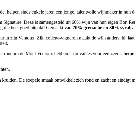
e, helpen sinds enkele jaren een jonge, talentvolle wijnmaker in hun 
m Signature. Deze is samengesteld uit 60% wijn van hun eigen Bon Rem
ng die heel goed uitpakt! Gemaakt van
70% grenache en 30% syrah.
ur in zijn Ventoux. Zijn collega-vigneron maakt de wijn anders; hij laat
teit.
den rondom de Mont Ventoux hebben. Trouvailles voor een zeer scherpe 
chten.
en kruiden. De soepele smaak ontwikkelt zich rond en zacht en eindigt m