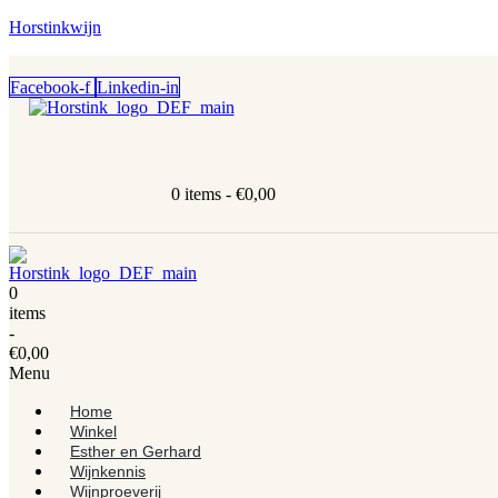
Horstinkwijn
Facebook-f
Linkedin-in
0 items -
€
0,00
0
items
-
€
0,00
Menu
Home
Winkel
Esther en Gerhard
Wijnkennis
Wijnproeverij