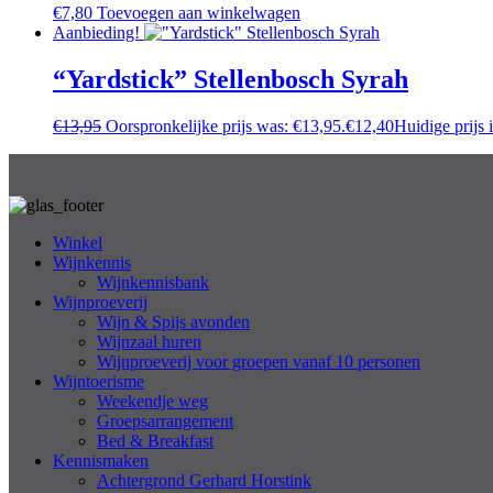
€
7,80
Toevoegen aan winkelwagen
Aanbieding!
“Yardstick” Stellenbosch Syrah
€
13,95
Oorspronkelijke prijs was: €13,95.
€
12,40
Huidige prijs 
Winkel
Wijnkennis
Wijnkennisbank
Wijnproeverij
Wijn & Spijs avonden
Wijnzaal huren
Wijnproeverij voor groepen vanaf 10 personen
Wijntoerisme
Weekendje weg
Groepsarrangement
Bed & Breakfast
Kennismaken
Achtergrond Gerhard Horstink