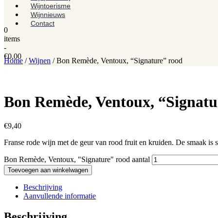
Wijntoerisme
Wijnnieuws
Contact
0
items
-
€
0,00
Home
/
Wijnen
/ Bon Remède, Ventoux, “Signature” rood
Bon Remède, Ventoux, “Signatu
€
9,40
Franse rode wijn met de geur van rood fruit en kruiden. De smaak is soe
Bon Remède, Ventoux, "Signature" rood aantal
Toevoegen aan winkelwagen
Beschrijving
Aanvullende informatie
Beschrijving